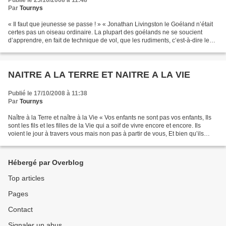
Publié le 25/10/2008 à 11:48
Par
Tournys
« Il faut que jeunesse se passe ! » « Jonathan Livingston le Goéland n’était
certes pas un oiseau ordinaire. La plupart des goélands ne se soucient
d’apprendre, en fait de technique de vol, que les rudiments, c’est-à-dire le
moyen de quitter le rivage...
NAITRE A LA TERRE ET NAITRE A LA VIE
Publié le 17/10/2008 à 11:38
Par
Tournys
Naître à la Terre et naître à la Vie « Vos enfants ne sont pas vos enfants, Ils
sont les fils et les filles de la Vie qui a soif de vivre encore et encore. Ils
voient le jour à travers vous mais non pas à partir de vous, Et bien qu’ils
soient avec vous,...
Hébergé par Overblog
Top articles
Pages
Contact
Signaler un abus