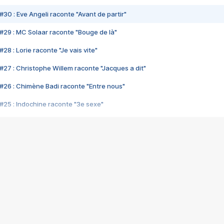
#30 : Eve Angeli raconte "Avant de partir"
#29 : MC Solaar raconte "Bouge de là"
28 : Lorie raconte "Je vais vite"
#27 : Christophe Willem raconte "Jacques a dit"
#26 : Chimène Badi raconte "Entre nous"
#25 : Indochine raconte "3e sexe"
#24 : Zaho raconte "C'est chelou"
#23 : Patrick Bruel raconte "Au café des délices"
#22 : Kyo raconte "Le chemin"
#21 : Nolwenn Leroy raconte "Cassé"
#20 : Patrick Hernandez raconte "Born to be alive"
#19 : Lorie raconte "Près de moi"