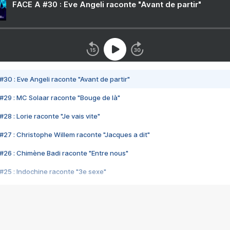
FACE A #30 : Eve Angeli raconte "Avant de partir"
#30 : Eve Angeli raconte "Avant de partir"
#29 : MC Solaar raconte "Bouge de là"
28 : Lorie raconte "Je vais vite"
#27 : Christophe Willem raconte "Jacques a dit"
#26 : Chimène Badi raconte "Entre nous"
#25 : Indochine raconte "3e sexe"
#24 : Zaho raconte "C'est chelou"
#23 : Patrick Bruel raconte "Au café des délices"
#22 : Kyo raconte "Le chemin"